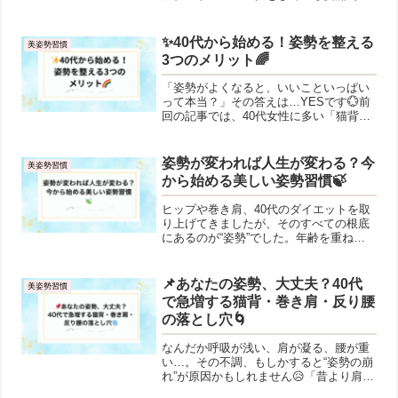
いす）です！このブログでは、40代・50
代の女性が“無理なく・楽しく・続けられ
る”カラダづくりのヒントをお届けしてい
✨40代から始める！姿勢を整える
美姿勢習慣
ます🌿「運動...
3つのメリット🌈
「姿勢がよくなると、いいこといっぱい
って本当？」その答えは…YESです💮前
回の記事では、40代女性に多い「猫背・
巻き肩・反り腰」の姿勢タイプをご紹介
しました。👉 前回はこちら（※リンク挿
入箇所）今回は、そんな崩れた姿勢を整
姿勢が変われば人生が変わる？今
美姿勢習慣
えることで得られる...
から始める美しい姿勢習慣🍃
ヒップや巻き肩、40代のダイエットを取
り上げてきましたが、そのすべての根底
にあるのが“姿勢”でした。年齢を重ねる
ほどに姿勢はあなたの見た目も体調も左
右します。40代に入り、「太りやすくな
った」「なんとなく疲れやすい」「鏡に
📌あなたの姿勢、大丈夫？40代
美姿勢習慣
映る自分が老けた気...
で急増する猫背・巻き肩・反り腰
の落とし穴🌀
なんだか呼吸が浅い、肩が凝る、腰が重
い…。その不調、もしかすると“姿勢の崩
れ”が原因かもしれません😥「昔より肩こ
りがひどくなった💧」「腰が疲れやす