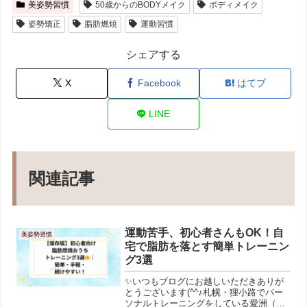
美姿勢習慣
50歳からのBODYメイク
ボディメイク
姿勢矯正
脂肪燃焼
運動習慣
シェアする
X
Facebook
はてブ
LINE
関連記事
運動苦手、初心者さんもOK！自
美姿勢習慣
宅で脂肪を落とす簡単トレーニン
グ3選
✨いつもブログにお越しいただきありが
とうございます(^^♪札幌・狸小路でパー
ソナルトレーニングをしている愛洲（あ