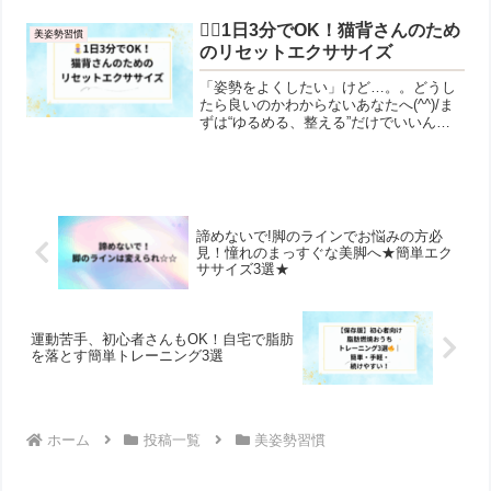
い…」「深く息が吸えない気がする😮‍💨」
これら、実は全部「姿勢の崩れ」からく
🧘‍♀️1日3分でOK！猫背さんのため
美姿勢習慣
る体のサインなんで...
のリセットエクササイズ
「姿勢をよくしたい」けど…。。どうし
たら良いのかわからないあなたへ(^^)/ま
ずは“ゆるめる、整える”だけでいいんで
す✨✨いつもブログにお越しいただきあ
りがとうございます(^^♪札幌・狸小路で
パーソナルトレーニングをしている愛洲
（あいす）で...
諦めないで!脚のラインでお悩みの方必
見！憧れのまっすぐな美脚へ★簡単エク
ササイズ3選★
運動苦手、初心者さんもOK！自宅で脂肪
を落とす簡単トレーニング3選
ホーム
投稿一覧
美姿勢習慣