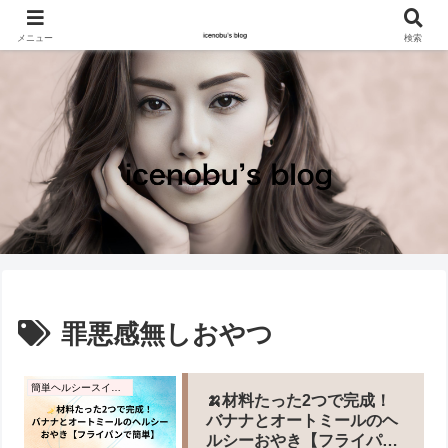
メニュー
検索
罪悪感無しおやつ
簡単ヘルシースイーツ
🍌材料たった2つで完成！
バナナとオートミールのヘ
ルシーおやき【フライパン