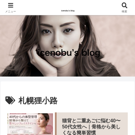
メニュー
検索
札幌狸小路
40代からの体型管理
猫背と二重あごに悩む40〜
50代女性へ｜骨格から美し
くなる簡単習慣