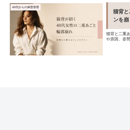
40代からの体型管理
猫背と
ンを崩
猫背と二重
や原因、姿