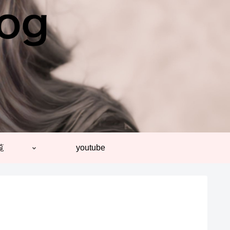
覧
youtube