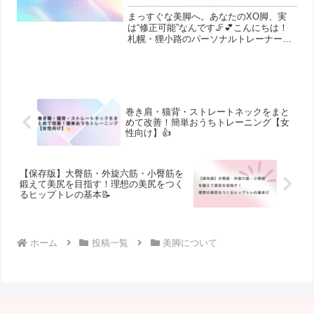
まっすぐな美脚へ。あなたのXO脚、実
は“修正可能”なんです🦵💕こんにちは！
札幌・狸小路のパーソナルトレーナー、
愛洲です😊突然ですが、、、ご自身の脚
の形、気になっていませんか？(・・?
「スキニーを履くと太ももが開いて見え
る…」「膝はついてるの...
巻き肩・猫背・ストレートネックをまと
めて改善！簡単おうちトレーニング【女
性向け】👍
【保存版】大臀筋・外旋六筋・小臀筋を
鍛えて美尻を目指す！理想の美尻をつく
るヒップトレの基本📝
ホーム
投稿一覧
美脚について