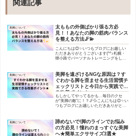
関連記事
太ももの外側ばかり張る方必
美脚について
見！！あなたの脚の筋肉バランス
を整える方法🦵💫
こんにちは😊✨いつもブログにお越しい
ただきありがとうございます(^^♪札幌・
狸小路でパーソナルトレーニングをして
いる愛洲（あいす）です！現場でよくあ
るお悩みとして…。。。「ダイエットで
体重は落ちたのに、太腿が太いまま…」
美脚を遠ざけるNGな原因は？す
美脚について
「パンツを履くと外側...
ぐわかる脚を歪ませる生活習慣チ
ェックリストと今日から実践でき
る改善ポイント
もしかしてやってるかも…毎日のクセ
が“美脚の敵”に！？🦵💦こんにちは😊✨い
つもブログにお越しいただきありがとう
ございます(^^♪札幌・狸小路でパーソナ
ルトレーニングをしている愛洲（あい
す）です！このブログでは、40代・50代
諦めないで!脚のラインでお悩み
美脚について
の女性が“無理な...
の方必見！憧れのまっすぐな美脚
へ★簡単エクササイズ3選★