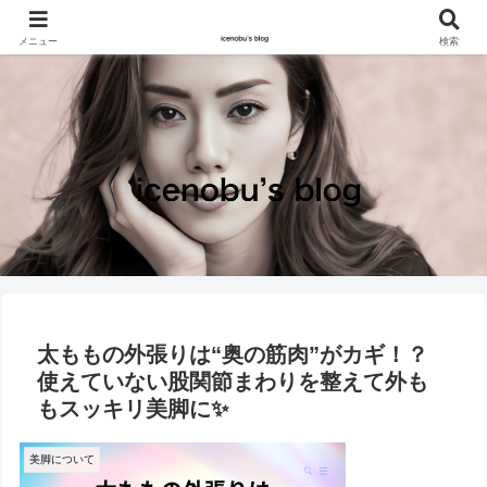
メニュー
検索
太ももの外張りは“奥の筋肉”がカギ！？
使えていない股関節まわりを整えて外も
もスッキリ美脚に✨
美脚について