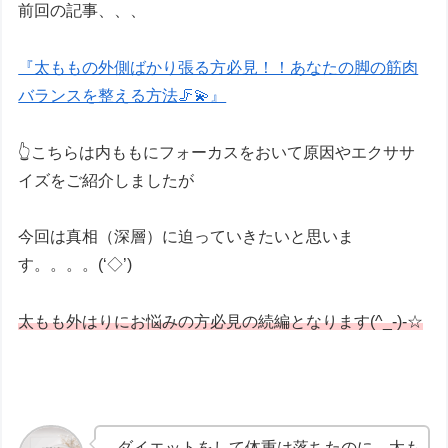
前回の記事、、、
『太ももの外側ばかり張る方必見！！あなたの脚の筋肉
バランスを整える方法🦵💫』
👆こちらは内ももにフォーカスをおいて原因やエクササ
イズをご紹介しましたが
今回は真相（深層）に迫っていきたいと思いま
す。。。。(‘◇’)ゞ
太もも外はりにお悩みの方必見の続編となります(^_-)-☆
ダイエットをして体重は落ちたのに、太も